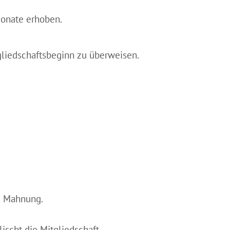
 Monate erhoben.
gliedschaftsbeginn zu überweisen.
he Mahnung.
lischt die Mitgliedschaft.